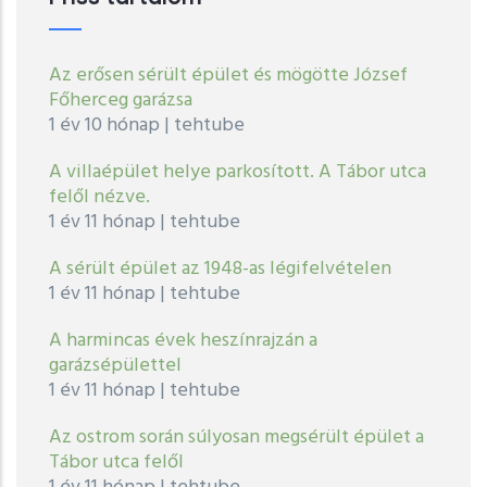
Az erősen sérült épület és mögötte József
Főherceg garázsa
1 év 10 hónap
|
tehtube
A villaépület helye parkosított. A Tábor utca
felől nézve.
1 év 11 hónap
|
tehtube
A sérült épület az 1948-as légifelvételen
1 év 11 hónap
|
tehtube
A harmincas évek heszínrajzán a
garázsépülettel
1 év 11 hónap
|
tehtube
Az ostrom során súlyosan megsérült épület a
Tábor utca felől