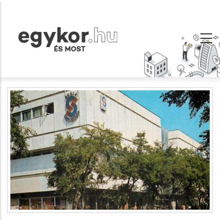
Ugrás
a
tartalomra