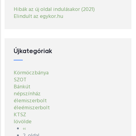
Hibák az új oldal indulásakor (2021)
Elindult az egykor.hu
Újkategóriak
Körmöczbánya
SZOT
Bánkút
népszínház
élemiszerbolt
éleémiszerbolt
KTSZ
lövölde
Előző
‹‹
Oldalszámozás
oldal
2. oldal