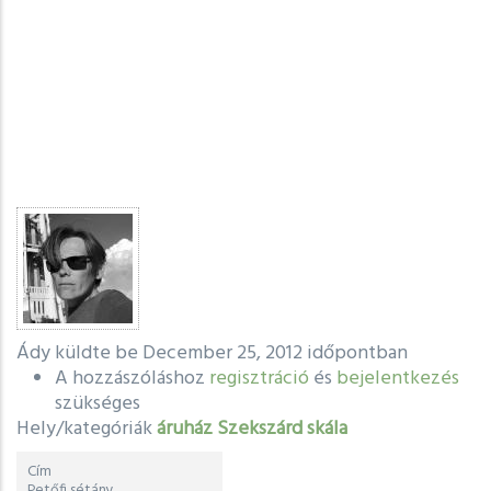
Ády
küldte be December 25, 2012 időpontban
A hozzászóláshoz
regisztráció
és
bejelentkezés
szükséges
Hely/kategóriák
áruház
Szekszárd
skála
Cím
Petőfi sétány