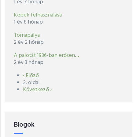
1 év 7 hónap
Képek felhasználása
1 év 8 hónap
Tornapálya
2 év 2 hónap
A palotát 1936-ban erősen…
2 év 3 hónap
Előző
‹ Előző
Oldalszámozás
oldal
2. oldal
Következő
Következő ›
oldal
Blogok