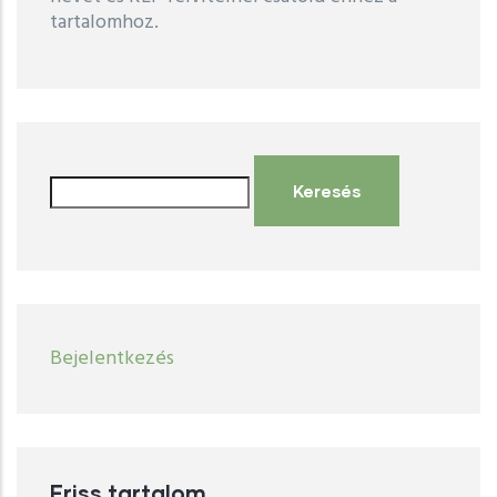
tartalomhoz.
Keresés
User
Bejelentkezés
account
menu
Friss tartalom