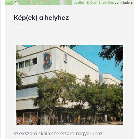
Leaflet
| ©
OpenStreetMap
contributors
Kép(ek) a helyhez
szekszard skala szekszard nagyaruhaz