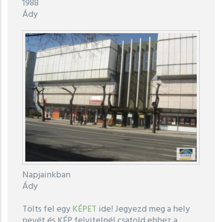
1988
Ády
Napjainkban
Ády
Tölts fel egy
KÉPET
ide! Jegyezd meg a hely
nevét és KÉP felvitelnél csatold ehhez a