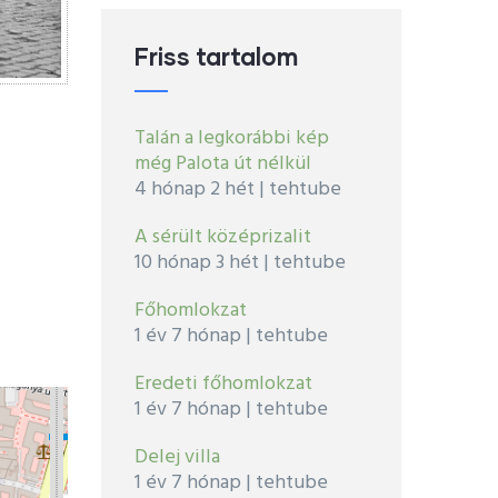
Friss tartalom
Talán a legkorábbi kép
még Palota út nélkül
4 hónap 2 hét
|
tehtube
A sérült középrizalit
10 hónap 3 hét
|
tehtube
Főhomlokzat
1 év 7 hónap
|
tehtube
Eredeti főhomlokzat
1 év 7 hónap
|
tehtube
Delej villa
1 év 7 hónap
|
tehtube