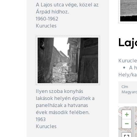
A Lajos utca vége, közel az
Árpád hídhoz.
1960
-
1962
Kurucles
Laj
Kurucle
A 
Hely/ka
Cím
Ilyen szoba konyhás
Magyaro
lakások helyén épültek a
panelházak a hatvanas
Hosszús
évek második felében.
+
és
1963
szélesé
−
Kurucles
fokok