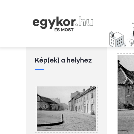
Ugrás
a
tartalomra
Kép(ek) a helyhez