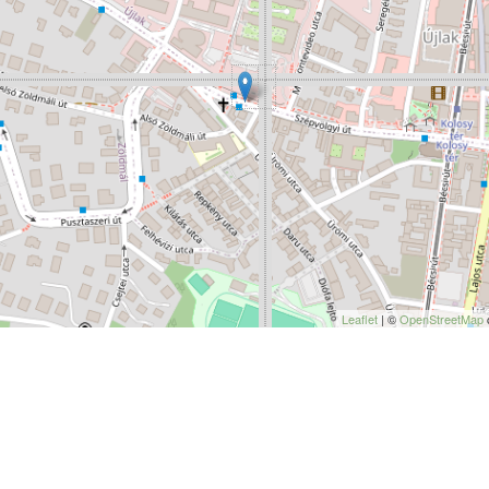
Leaflet
| ©
OpenStreetMap