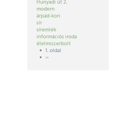
Hunyadi út 2.
modern
árpád-kori
sír
síremlék
információs iroda
élelmiszerbolt
1. oldal
Oldalszámozás
Következő
››
oldal