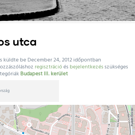
os utca
s
küldte be December 24, 2012 időpontban
hozzászóláshoz
regisztráció
és
bejelentkezés
szükséges
tegóriák
Budapest III. kerület
rszág
ági
gi