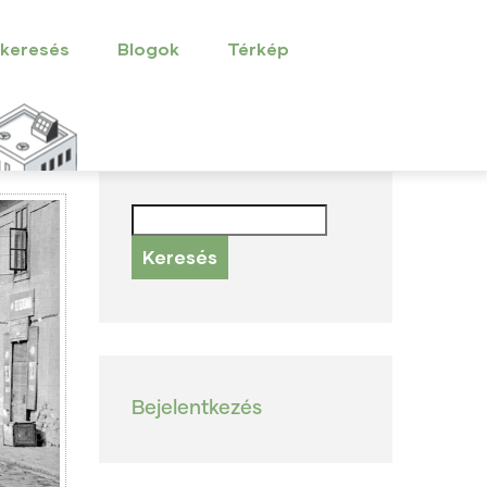
 keresés
Blogok
Térkép
Keresés
User
Bejelentkezés
account
menu