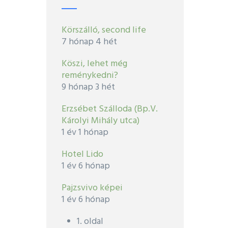
Körszálló, second life
7 hónap 4 hét
Köszi, lehet még
reménykedni?
9 hónap 3 hét
Erzsébet Szálloda (Bp.V.
Károlyi Mihály utca)
1 év 1 hónap
Hotel Lido
1 év 6 hónap
Pajzsvivo képei
1 év 6 hónap
1. oldal
Oldalszámozás